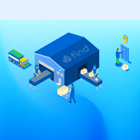
menu
スペースも、人手も、
リスクも減らす