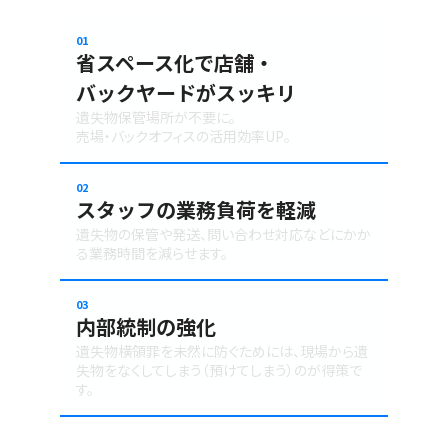
01
省スペース化で店舗・
バックヤードがスッキリ
遺失物保管場所が不要に。
売場・バックオフィスの活用効率UP。
02
スタッフの業務負荷を軽減
遺失物の保管や発送、問い合わせ対応などにかか
る業務時間を減らせます。
03
内部統制の強化
遺失物横領罪を未然に防ぐためには、現場から遺
失物をなくしてしまう（預けてしまう）のが得策で
す。