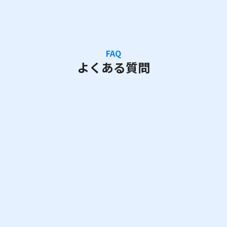
FAQ
よくある質問
Q
倉庫へはどのように遺失物を送れば良いですか？
弊社の指定倉庫へ着払いで配送いただくか、チャ
A
ーター便で回収させていただきます。チャーター
便の場合は回収する頻度やタイミングを相談させ
ていただきます。