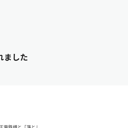
メディアの方はこちら
れました
、京王電鉄様と「落とし