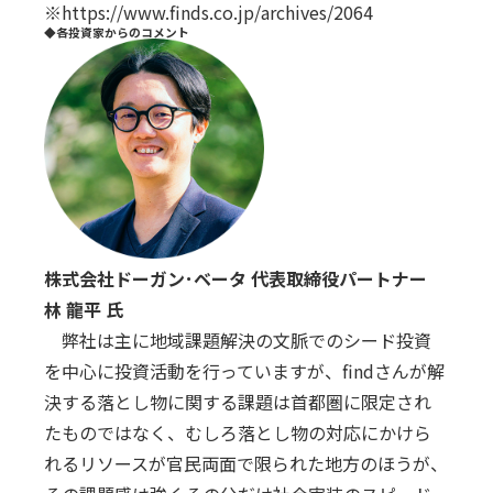
※
https://www.finds.co.jp/archives/2064
◆各投資家からのコメント
株式会社ドーガン･ベータ 代表取締役パートナー
林 ⿓平 ⽒
弊社は主に地域課題解決の⽂脈でのシード投資
を中⼼に投資活動を⾏っていますが、findさんが解
決する落とし物に関する課題は⾸都圏に限定され
たものではなく、むしろ落とし物の対応にかけら
れるリソースが官⺠両⾯で限られた地⽅のほうが、