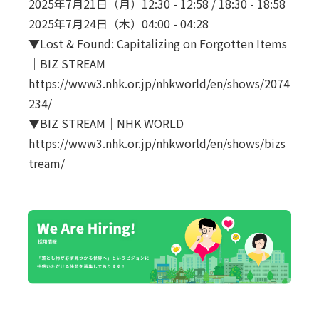
2025年7月21日（月）12:30 - 12:58 / 18:30 - 18:58
2025年7月24日（木）04:00 - 04:28
▼Lost & Found: Capitalizing on Forgotten Items
｜BIZ STREAM
https://www3.nhk.or.jp/nhkworld/en/shows/2074
234/
▼BIZ STREAM｜NHK WORLD
https://www3.nhk.or.jp/nhkworld/en/shows/bizs
tream/