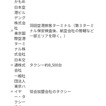
かもめ
日本空
港ビル
デング
株式会
羽田空港旅客ターミナル（第３ターミ
社
〃
ナル保安検査後、航空会社の管轄など
東京国
一部エリアを除く。）
際空港
ターミ
ナル株
式会社
日本交
〃
通株式
タクシー約8,500台
会社
一般社
団法人
東京ハ
〃
イヤ
協会加盟会社のタクシー
ー・タ
クシー