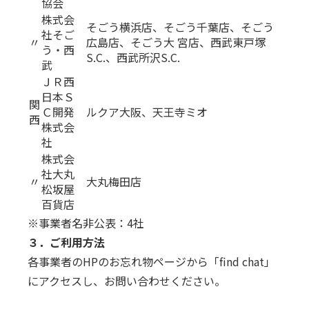
協会
株式会
そごう横浜店、そごう千葉店、そごう
社そご
〃
広島店、そごう大 宮店、西武東戸塚
う・西
S.C.、西武所沢S.C.
武
ＪＲ西
日本Ｓ
関
Ｃ開発
ルクア大阪、天王寺ミオ
西
株式会
社
株式会
社大丸
〃
大丸梅田店
松坂屋
百貨店
※事業者名非公表：4社
３．ご利用方法
各事業者のHPのお忘れ物ページから「find chat」
にアクセスし、お問い合わせください。