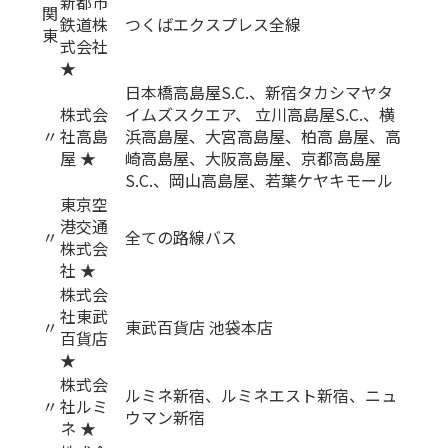
新都市
関
鉄道株
つくばエクスプレス全線
東
式会社
★
日本橋高島屋S.C.、新宿タカシマヤタ
株式会
イムズスクエア、 立川高島屋S.C.、横
〃
社高島
浜高島屋、大宮高島屋、柏高 島屋、高
屋 ★
崎高島屋、大阪高島屋、京都高島屋
S.C.、岡山高島屋、若葉ケヤキモール
東京空
港交通
〃
全ての路線バス
株式会
社 ★
株式会
社東武
〃
東武百貨店 池袋本店
百貨店
★
株式会
ルミネ新宿、ルミネエスト新宿、ニュ
〃
社ルミ
ウマン新宿
ネ ★