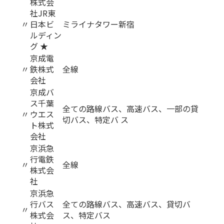
株式会
社JR東
〃
日本ビ
ミライナタワー新宿
ルディン
グ ★
京成電
〃
鉄株式
全線
会社
京成バ
ス千葉
全ての路線バス、高速バス、一部の貸
〃
ウエス
切バス、特定バ ス
ト株式
会社
京浜急
行電鉄
〃
全線
株式会
社
京浜急
行バス
全ての路線バス、高速バス、貸切バ
〃
株式会
ス、特定バス