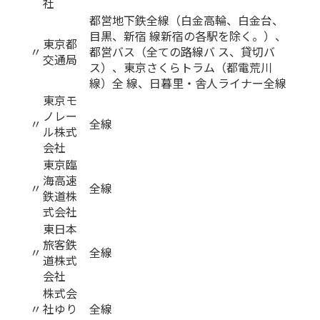
社
都営地下鉄全線（白金高輪、白金台、
目黒、新宿 線新宿の各駅を除く。）、
東京都
〃
都営バス（全ての路線バ ス、貸切バ
交通局
ス）、東京さくらトラム（都電荒川
線）全 線、日暮里・舎人ライナー全線
東京モ
ノレー
〃
全線
ル株式
会社
東京臨
海高速
〃
全線
鉄道株
式会社
東日本
旅客鉄
〃
全線
道株式
会社
株式会
〃
社ゆり
全線