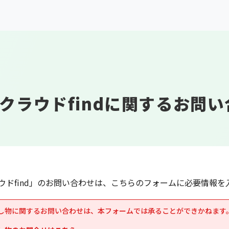
arrow_drop_up
機能
特徴
事例
ニュー
サービス
落とし物クラウド
find
リユース事業
クラウドfindに関するお問い
センター事業
ウドfind」のお問い合わせは、こちらのフォームに必要情報を
し物に関するお問い合わせは、本フォームでは承ることができかねます